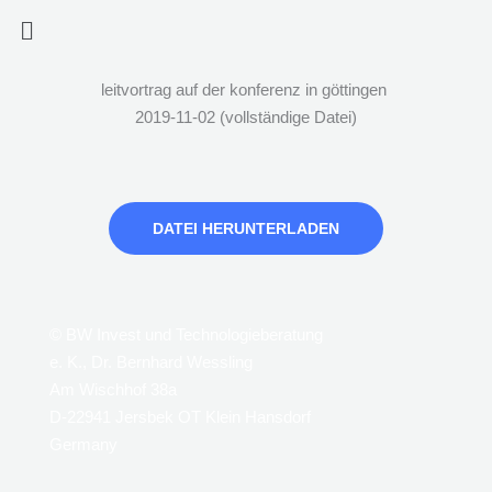
Zum
Menü
Inhalt
springen
leitvortrag auf der konferenz in göttingen
2019-11-02 (vollständige Datei)
DATEI HERUNTERLADEN
© BW Invest und Technologieberatung
e. K., Dr. Bernhard Wessling
Am Wischhof 38a
D-22941 Jersbek OT Klein Hansdorf
Germany