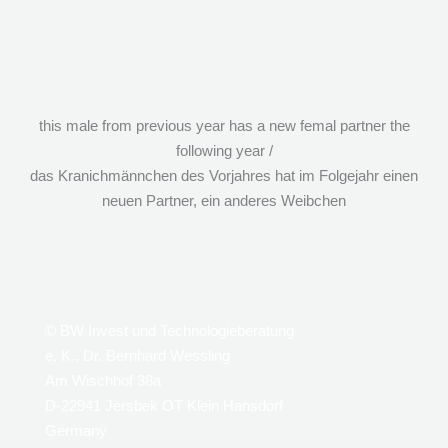
this male from previous year has a new femal partner the
following year /
das Kranichmännchen des Vorjahres hat im Folgejahr einen
neuen Partner, ein anderes Weibchen
© BW Invest und Technologieberatung
e. K., Dr. Bernhard Wessling
Am Wischhof 38a
D-22941 Jersbek OT Klein Hansdorf
Germany